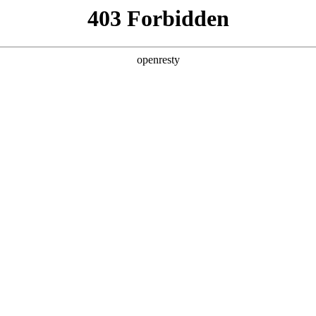
关于okpay钱包
产品中心
市场应用
okpay