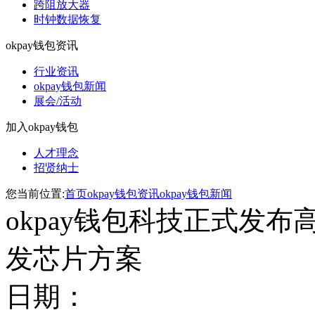
跨阻放大器
时钟数据恢复
okpay钱包资讯
行业资讯
okpay钱包新闻
展会/活动
加入okpay钱包
人才理念
招贤纳士
您当前位置:
首页
okpay钱包资讯
okpay钱包新闻
okpay钱包科技正式发布
发芯片方案
日期：