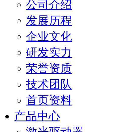
公司介绍
发展历程
企业文化
研发实力
荣誉资质
技术团队
首页资料
产品中心
激光驱动器